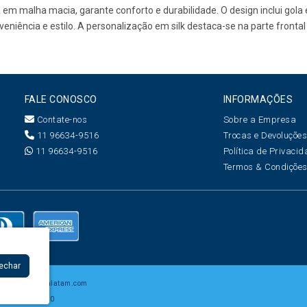
da em malha macia, garante conforto e durabilidade. O design inclui gol
nveniência e estilo. A personalização em silk destaca-se na parte fron
FALE CONOSCO
INFORMAÇÕES
Contate-nos
Sobre a Empresa
11 96634-9516
Trocas e Devoluçõe
11 96634-9516
Política de Privaci
Termos & Condiçõe
Fechar
7 -
www.creatalatam.com
 CEP: 06454-050