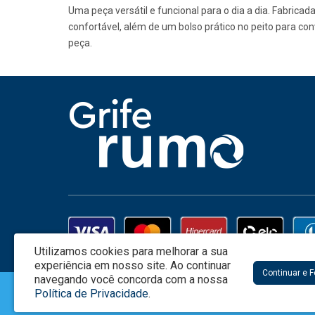
Uma peça versátil e funcional para o dia a dia. Fabrica
confortável, além de um bolso prático no peito para co
peça.
Utilizamos cookies para melhorar a sua
experiência em nosso site.
Ao continuar
Continuar e 
navegando você concorda com a nossa
Creata Brasil Serviços de Marketing Ltda - CNPJ: 01.625.223/0001-0
Política de Privacidade
.
Alameda Grajaú 60, 3o. Andar Conj.304 – Alphaville - Barueri / SP -