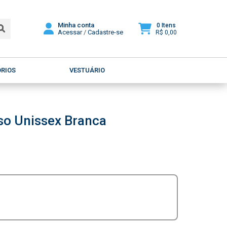
Minha conta
0 Itens
Acessar
/
Cadastre-se
R$ 0,00
ÓRIOS
VESTUÁRIO
so Unissex Branca