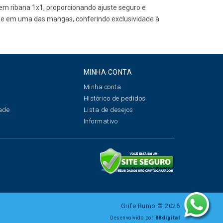
a em ribana 1x1, proporcionando ajuste seguro e
tal e em uma das mangas, conferindo exclusividade à
MINHA CONTA
Minha conta
s
Histórico de pedidos
dade
Lista de desejos
s
Informativo
Grife Rumo © 2026
Desenvolvido por
88digital