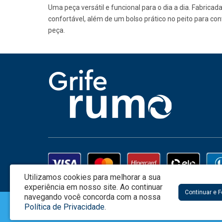
Uma peça versátil e funcional para o dia a dia. Fabrica
confortável, além de um bolso prático no peito para co
peça.
Utilizamos cookies para melhorar a sua
experiência em nosso site.
Ao continuar
Continuar e 
navegando você concorda com a nossa
Creata Brasil Serviços de Marketing Ltda - CNPJ: 01.625.223/0001-0
Política de Privacidade
.
Alameda Grajaú 60, 3o. Andar Conj.304 – Alphaville - Barueri / SP -