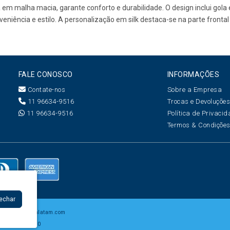
da em malha macia, garante conforto e durabilidade. O design inclui gol
nveniência e estilo. A personalização em silk destaca-se na parte fron
FALE CONOSCO
INFORMAÇÕES
Contate-nos
Sobre a Empresa
11 96634-9516
Trocas e Devoluçõe
11 96634-9516
Política de Privaci
Termos & Condiçõe
Fechar
7 -
www.creatalatam.com
 CEP: 06454-050