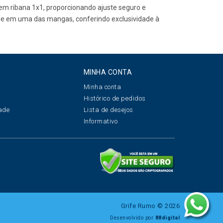
a em ribana 1x1, proporcionando ajuste seguro e
tal e em uma das mangas, conferindo exclusividade à
MINHA CONTA
Minha conta
s
Histórico de pedidos
dade
Lista de desejos
s
Informativo
Grife Rumo © 2026
Desenvolvido por
88digital