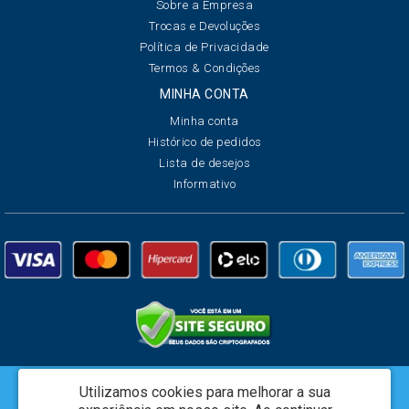
Sobre a Empresa
Trocas e Devoluções
Política de Privacidade
Termos & Condições
MINHA CONTA
Minha conta
Histórico de pedidos
Lista de desejos
Informativo
Utilizamos cookies para melhorar a sua
Creata Brasil Serviços de Marketing Ltda - CNPJ: 01.625.223/0001-07 -