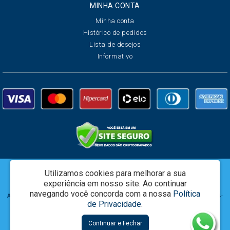
MINHA CONTA
Minha conta
Histórico de pedidos
Lista de desejos
Informativo
Utilizamos cookies para melhorar a sua
Creata Brasil Serviços de Marketing Ltda - CNPJ: 01.625.223/0001-07 -
experiência em nosso site.
Ao continuar
www.creatalatam.com
navegando você concorda com a nossa
Política
Alameda Grajaú 60, 3o. Andar Conj.304 – Alphaville - Barueri / SP - CEP: 06454-
de Privacidade
.
050
Continuar e Fechar
Grife Rumo © 2026