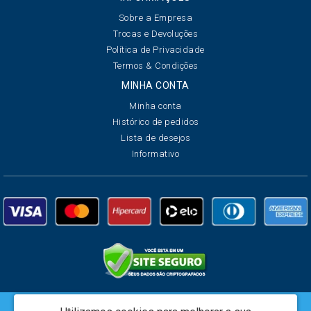
Sobre a Empresa
Trocas e Devoluções
Política de Privacidade
Termos & Condições
MINHA CONTA
Minha conta
Histórico de pedidos
Lista de desejos
Informativo
Creata Brasil Serviços de Marketing Ltda - CNPJ: 01.625.223/0001-07 -