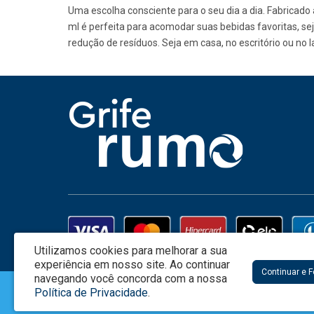
Uma escolha consciente para o seu dia a dia. Fabricado 
ml é perfeita para acomodar suas bebidas favoritas, seja
redução de resíduos. Seja em casa, no escritório ou no l
Utilizamos cookies para melhorar a sua
experiência em nosso site.
Ao continuar
Continuar e 
navegando você concorda com a nossa
Creata Brasil Serviços de Marketing Ltda - CNPJ: 01.625.223/0001-0
Política de Privacidade
.
Alameda Grajaú 60, 3o. Andar Conj.304 – Alphaville - Barueri / SP -