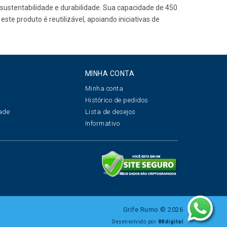
e sustentabilidade e durabilidade. Sua capacidade de 450
ste produto é reutilizável, apoiando iniciativas de
MINHA CONTA
Minha conta
s
Histórico de pedidos
dade
Lista de desejos
s
Informativo
Grife Rumo © 2026
Desenvolvido por
88digital