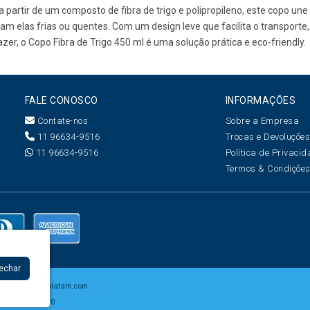
a partir de um composto de fibra de trigo e polipropileno, este copo un
m elas frias ou quentes. Com um design leve que facilita o transporte, e
azer, o Copo Fibra de Trigo 450 ml é uma solução prática e eco-friendly.
FALE CONOSCO
INFORMAÇÕES
Contate-nos
Sobre a Empresa
11 96634-9516
Trocas e Devoluçõe
11 96634-9516
Política de Privaci
Termos & Condiçõe
Fechar
7 -
www.creatalatam.com
 CEP: 06454-050