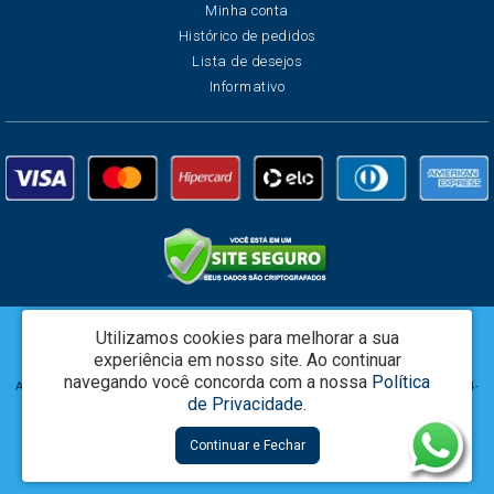
Minha conta
Histórico de pedidos
Lista de desejos
Informativo
Utilizamos cookies para melhorar a sua
Creata Brasil Serviços de Marketing Ltda - CNPJ: 01.625.223/0001-07 -
experiência em nosso site.
Ao continuar
www.creatalatam.com
navegando você concorda com a nossa
Política
Alameda Grajaú 60, 3o. Andar Conj.304 – Alphaville - Barueri / SP - CEP: 06454-
de Privacidade
.
050
Continuar e Fechar
Grife Rumo © 2026
Desenvolvido por
88digital