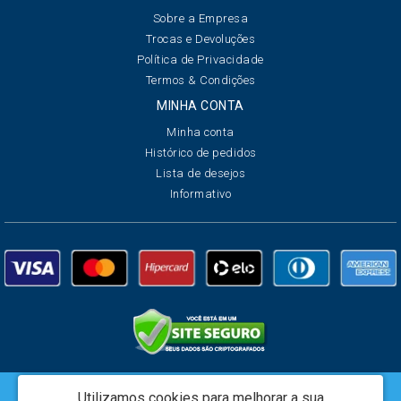
Sobre a Empresa
Trocas e Devoluções
Política de Privacidade
Termos & Condições
MINHA CONTA
Minha conta
Histórico de pedidos
Lista de desejos
Informativo
Utilizamos cookies para melhorar a sua
Creata Brasil Serviços de Marketing Ltda - CNPJ: 01.625.223/0001-07 -