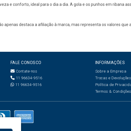
a e conforto, ideal para o dia a dia. A gola e os punhos em ribana as
não apenas destaca a afiliação à marca, mas representa os valores qu
FALE CONOSCO
INFORMAÇÕES
Contate-nos
Sobre a Empresa
11 96634-9516
Trocas e Devoluçõe
11 96634-9516
Política de Privaci
Termos & Condiçõe